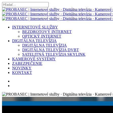
Skip
to
Close
main
Search
content
search
Menu
INTERNETOVÉ SLUŽBY
BEZDROTOVÝ INTERNET
OPTICKÝ INTERNET
DIGITÁLNA TELEVÍZIA
DIGITÁLNA TELEVÍZIA
DIGITÁLNA TELEVÍZIA DVBT
SATELITNÁ TELEVÍZIA SKYLINK
KAMEROVÉ SYSTÉMY
ZABEZPEČENIE
NOVINKY
KONTAKT
facebook
youtube
instagram
search